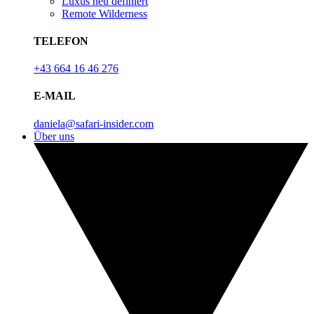
Luxus neu definiert
Remote Wilderness
TELEFON
+43 664 16 46 276
E-MAIL
daniela@safari-insider.com
Über uns