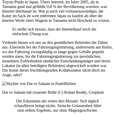
Toyota Prado in Japan. Übers Internet, im Jahre 2005, als in
Tansania grad mal gefühlte 0,8 % der Bevölkerung wussten, was
Internet überhaupt ist. War ja auch viel vertrauenswürdiger, die
Katze im Sack im weit entfernten Japan zu kaufen als über die
inneren Werte eines Wagens in Tansania nicht Bescheid zu wissen.
Es stellte sich heraus, dass der Internetkauf noch die
einfachste Übung war.
Vielmehr bissen wir uns an den gemütlichen Behörden die Zähne
aus. Einerseits bei der Fahrzeugregistrierung, andererseits am Hafen,
wo das Fahrzeug zwangsläufig so lange gegen Gebühr geparkt
werden muss, bis die Fahrzeugregistrierung zur persönlichen,
monetären Zufriedenheit sämtlicher Entscheidungsträger und deren
Lakaien (in allen beteiligten Behörden) abgewickelt worden war.
Die Ironie dieser fruchtbringenden Kollaboration sticht doch ins
Auge, oder?
Dar es Salaam mit rosaroter Brille (C) Rohan Reddy, Unsplash
Die Erkenntnis der ersten drei Monate: Sich täglich
echauffieren bringt nichts. Stoische Gelassenheit führt
zum selben Ergebnis, nur ohne Magengeschwüre.