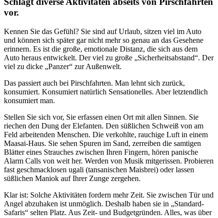
Schlägt diverse Aktivitäten abseits von Pirschfahrten
vor.
Kennen Sie das Gefühl? Sie sind auf Urlaub, sitzen viel im Auto
und können sich später gar nicht mehr so genau an das Gesehene
erinnern. Es ist die große, emotionale Distanz, die sich aus dem
Auto heraus entwickelt. Der viel zu große „Sicherheitsabstand“. Der
viel zu dicke „Panzer“ zur Außenwelt.
Das passiert auch bei Pirschfahrten. Man lehnt sich zurück,
konsumiert. Konsumiert natürlich Sensationelles. Aber letztendlich
konsumiert man.
Stellen Sie sich vor, Sie erfassen einen Ort mit allen Sinnen. Sie
riechen den Dung der Elefanten. Den süßlichen Schweiß von am
Feld arbeitenden Menschen. Die verkohlte, rauchige Luft in einem
Maasai-Haus. Sie sehen Spuren im Sand, zerreiben die samtigen
Blätter eines Strauches zwischen Ihren Fingern, hören panische
Alarm Calls von weit her. Werden von Musik mitgerissen. Probieren
fast geschmacklosen ugali (tansanischen Maisbrei) oder lassen
süßlichen Maniok auf Ihrer Zunge zergehen.
Klar ist: Solche Aktivitäten fordern mehr Zeit. Sie zwischen Tür und
Angel abzuhaken ist unmöglich. Deshalb haben sie in „Standard-
Safaris“ selten Platz. Aus Zeit- und Budgetgründen. Alles, was über