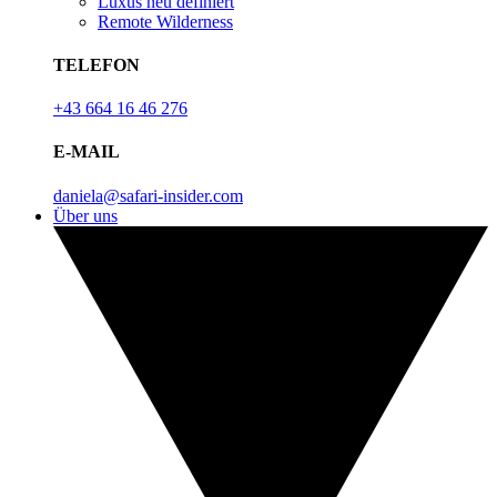
Luxus neu definiert
Remote Wilderness
TELEFON
+43 664 16 46 276
E-MAIL
daniela@safari-insider.com
Über uns