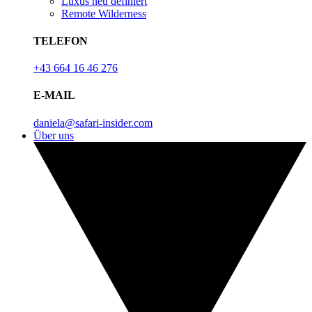
Luxus neu definiert
Remote Wilderness
TELEFON
+43 664 16 46 276
E-MAIL
daniela@safari-insider.com
Über uns