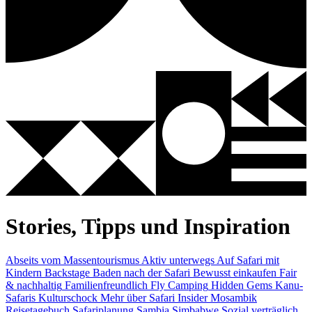
Stories, Tipps und Inspiration
Abseits vom Massentourismus
Aktiv unterwegs
Auf Safari mit
Kindern
Backstage
Baden nach der Safari
Bewusst einkaufen
Fair
& nachhaltig
Familienfreundlich
Fly Camping
Hidden Gems
Kanu-
Safaris
Kulturschock
Mehr über Safari Insider
Mosambik
Reisetagebuch
Safariplanung
Sambia
Simbabwe
Sozial verträglich