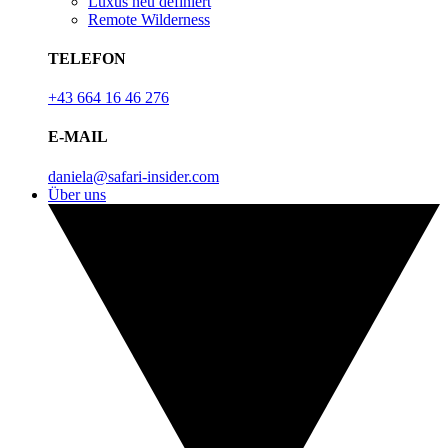
Luxus neu definiert
Remote Wilderness
TELEFON
+43 664 16 46 276
E-MAIL
daniela@safari-insider.com
Über uns