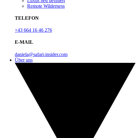
Luxus neu definiert
Remote Wilderness
TELEFON
+43 664 16 46 276
E-MAIL
daniela@safari-insider.com
Über uns